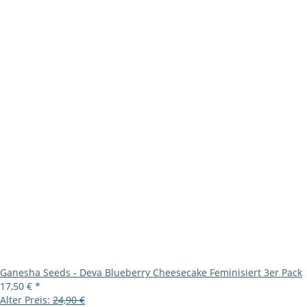
Ganesha Seeds - Deva Blueberry Cheesecake Feminisiert 3er Pack
17,50 €
*
Alter Preis:
24,90 €