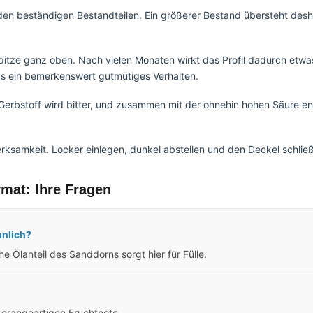
den beständigen Bestandteilen. Ein größerer Bestand übersteht des
tspitze ganz oben. Nach vielen Monaten wirkt das Profil dadurch etwa
as ein bemerkenswert gutmütiges Verhalten.
 Gerbstoff wird bitter, und zusammen mit der ohnehin hohen Säure e
rksamkeit. Locker einlegen, dunkel abstellen und den Deckel schlie
mat: Ihre Fragen
nlich?
he Ölanteil des Sanddorns sorgt hier für Fülle.
r orangeartigen Fruchtnote.