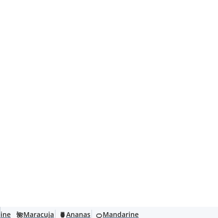
ne
Maracuja
Ananas
Mandarine
🌺
🍍
🍊