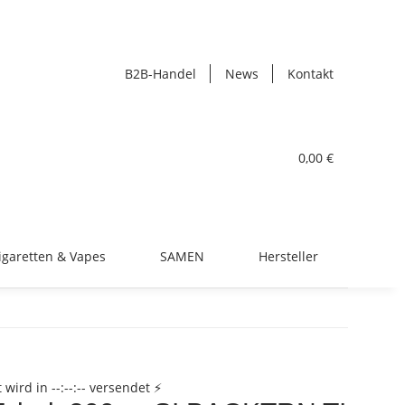
lubberhaus.de
B2B-Handel
News
Kontakt
0,00 €
igaretten & Vapes
SAMEN
Hersteller
t wird in
--:--:--
versendet
⚡