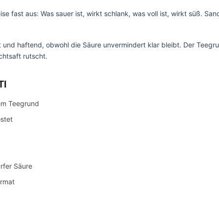
se fast aus: Was sauer ist, wirkt schlank, was voll ist, wirkt süß. Sa
 und haftend, obwohl die Säure unvermindert klar bleibt. Der Teegru
chtsaft rutscht.
TI
em Teegrund
stet
arfer Säure
rmat