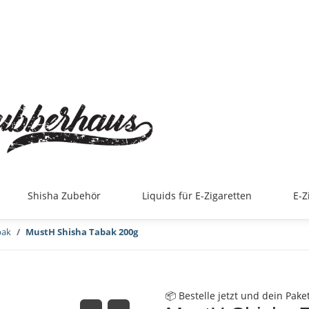
+49 (0) 69 201 660 28
|
shop@b
Shisha Zubehör
Liquids für E-Zigaretten
E-Z
bak
MustH Shisha Tabak 200g
📦
Bestelle jetzt und dein Pake