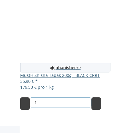
Johanisbeere
🍇
MustH Shisha Tabak 200g - BLACK CRRT
35,90 €
*
179,50 € pro 1 kg